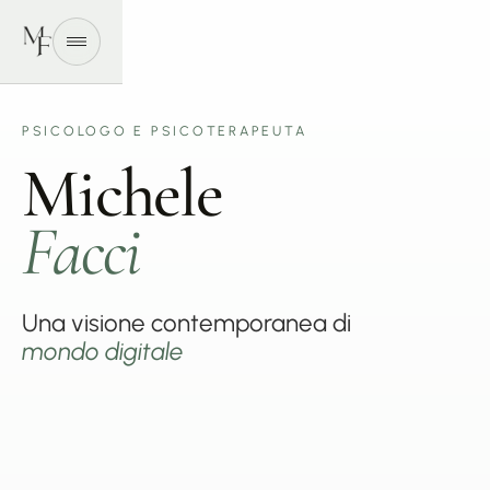
Menu
PSICOLOGO E PSICOTERAPEUTA
M
i
c
h
e
l
e
F
a
c
c
i
Una visione contemporanea di
mondo digitale